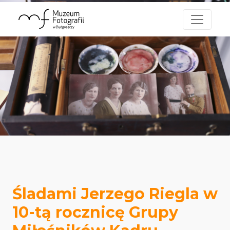
Śladami Jerzego Riegla w
10-tą rocznicę Grupy