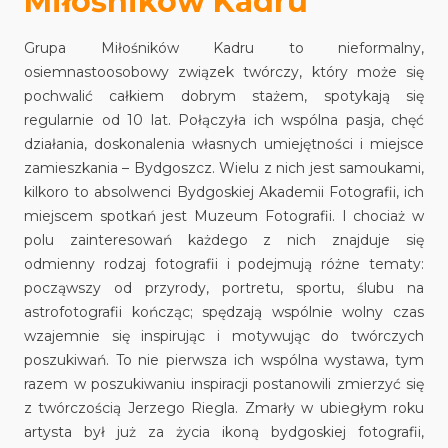
Miłośników Kadru
Grupa Miłośników Kadru to nieformalny,
osiemnastoosobowy związek twórczy, który może się
pochwalić całkiem dobrym stażem, spotykają się
regularnie od 10 lat. Połączyła ich wspólna pasja, chęć
działania, doskonalenia własnych umiejętności i miejsce
zamieszkania – Bydgoszcz. Wielu z nich jest samoukami,
kilkoro to absolwenci Bydgoskiej Akademii Fotografii, ich
miejscem spotkań jest Muzeum Fotografii. I chociaż w
polu zainteresowań każdego z nich znajduje się
odmienny rodzaj fotografii i podejmują różne tematy:
począwszy od przyrody, portretu, sportu, ślubu na
astrofotografii kończąc; spędzają wspólnie wolny czas
wzajemnie się inspirując i motywując do twórczych
poszukiwań. To nie pierwsza ich wspólna wystawa, tym
razem w poszukiwaniu inspiracji postanowili zmierzyć się
z twórczością Jerzego Riegla. Zmarły w ubiegłym roku
artysta był już za życia ikoną bydgoskiej fotografii,