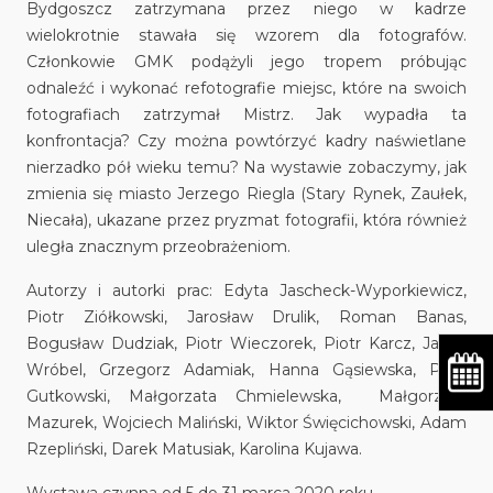
Bydgoszcz zatrzymana przez niego w kadrze
wielokrotnie stawała się wzorem dla fotografów.
Członkowie GMK podążyli jego tropem próbując
odnaleźć i wykonać refotografie miejsc, które na swoich
fotografiach zatrzymał Mistrz. Jak wypadła ta
konfrontacja? Czy można powtórzyć kadry naświetlane
nierzadko pół wieku temu? Na wystawie zobaczymy, jak
zmienia się miasto Jerzego Riegla (Stary Rynek, Zaułek,
Niecała), ukazane przez pryzmat fotografii, która również
uległa znacznym przeobrażeniom.
Autorzy i autorki prac: Edyta Jascheck-Wyporkiewicz,
Piotr Ziółkowski, Jarosław Drulik, Roman Banas,
Bogusław Dudziak, Piotr Wieczorek, Piotr Karcz, Jacek
Wróbel, Grzegorz Adamiak, Hanna Gąsiewska, Piotr
Gutkowski, Małgorzata Chmielewska, Małgorzata
Mazurek, Wojciech Maliński, Wiktor Święcichowski, Adam
Rzepliński, Darek Matusiak, Karolina Kujawa.
Wystawa czynna od 5 do 31 marca 2020 roku.