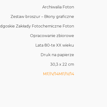
Archiwalia Foton
Zestaw broszur – Błony graficzne
dgoskie Zakłady Fotochemiczne Foton
Opracowanie zbiorowe
Lata 80-te XX wieku
Druk na papierze
30,3 x 22 cm
MF/IV/14
MF/IV/14