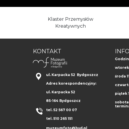
Klaster Przemysłów
Kreatywnych
KONTAKT
INF
Godzin
wtorek 
ul. Karpacka 52 Bydgoszcz
środa 1
Adres korespondencyjny:
czwarte
ul. Karpacka 52
piątek 1
85-164 Bydgoszcz
sobota 
termin
tel. 52 567 00 07
tel. 510 265 151
muzeumfoto@byd.pl