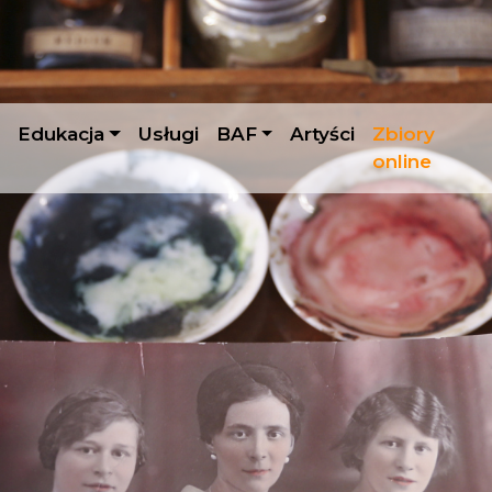
Edukacja
Usługi
BAF
Artyści
Zbiory
online