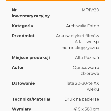
Nr
MF/IV/20
inwentaryzacyjny
Kategoria
Archiwalia Foton
Przedmiot
Arkusz etykiet filmów
Alfa – wersja
niemieckojęzyczna
Miejsce produkcji
Alfa Poznań
Autor
Opracowanie
zbiorowe
Datowanie
lata 20-30-te XX
wieku
Technika/Materiał
Druk na papierze
Wymiary
41,5 x 58,1 cm