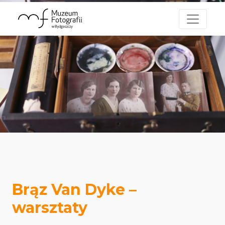
Brąz Van Dyke –
warsztaty