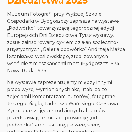
Dziedzictwa 2025
Muzeum Fotografii przy Wyższej Szkole
Gospodarki w Bydgoszczy zaprasza na wystawę
„Podwórko”, towarzyszącą tegorocznej edycji
Europejskich Dni Dziedzictwa. Tytuł wystawy,
został zainspirowany cyklem działań społeczno-
artystycznych „Galeria podwórko” Andrzeja Maźca
i Stanisława Wasilewskiego, zrealizowanych
wspólnie z mieszkańcami miast (Bydgoszcz 1974,
Nowa Ruda 1975).
Na wystawie zaprezentujemy między innymi
prace wyżej wymienionych akcji (tablice ze
zdjęciami i komentarzami autorów), fotografie
Jerzego Riegla, Tadeusza Wańskiego, Czesława
Zycha oraz zdjęcia z rodzinnych albumów
przedstawiające miasto i prowincję „od
podwórka”: architekturę, pejzaże, sceny
rodzajowe. Fotografia jest tu medium