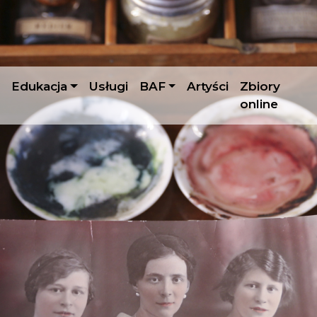
Edukacja
Usługi
BAF
Artyści
Zbiory
online