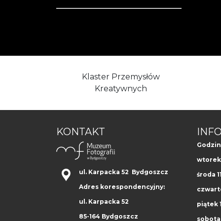
Klaster Przemysłów
Kreatywnych
KONTAKT
INF
Godzin
wtorek 
ul. Karpacka 52 Bydgoszcz
środa 1
Adres korespondencyjny:
czwarte
ul. Karpacka 52
piątek 1
85-164 Bydgoszcz
sobota 