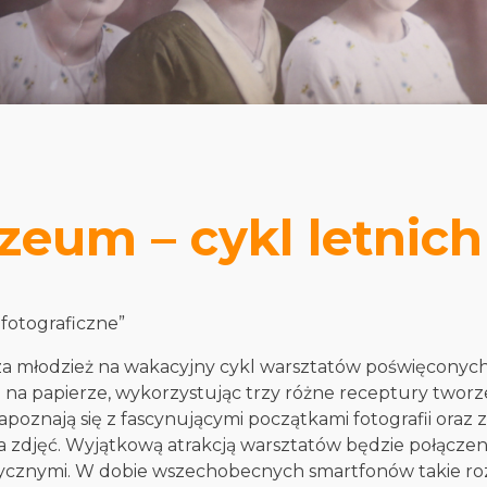
eum – cykl letnic
 fotograficzne”
a młodzież na wakacyjny cykl warsztatów poświęconych
 na papierze, wykorzystując trzy różne receptury tworz
poznają się z fascynującymi początkami fotografii oraz
zdjęć. Wyjątkową atrakcją warsztatów będzie połączenie
rycznymi. W dobie wszechobecnych smartfonów takie roz