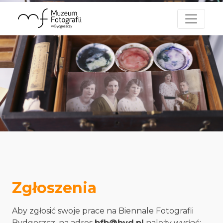
Zgłoszenia
Aby zgłosić swoje prace na Biennale Fotografii
Bydgoszcz, na adres
bfb@byd.pl
należy wysłać: